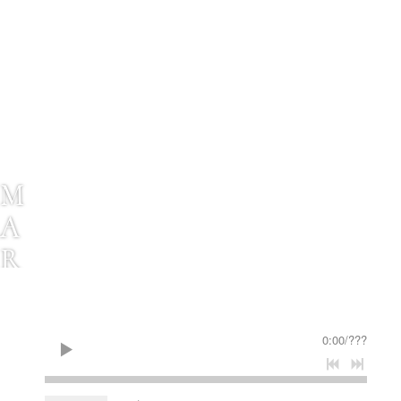
M
A
R
T
H
0:00
/
???
A
L