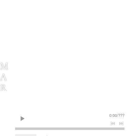
M
A
R
T
H
0:00
/
???
A
L